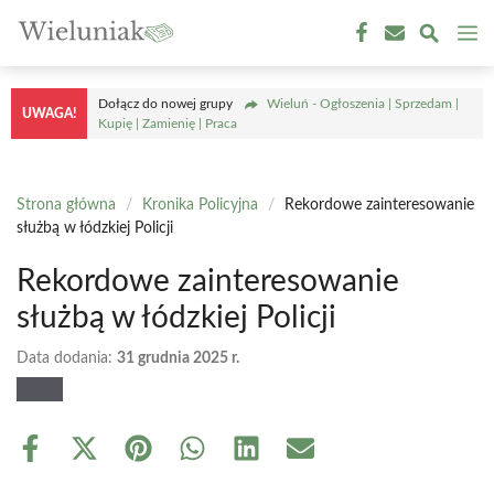
Przejdź
M
do
treści
Dołącz do nowej grupy
Wieluń - Ogłoszenia | Sprzedam |
UWAGA!
Kupię | Zamienię | Praca
Strona główna
/
Kronika Policyjna
/
Rekordowe zainteresowanie
służbą w łódzkiej Policji
Rekordowe zainteresowanie
służbą w łódzkiej Policji
Data dodania:
31 grudnia 2025 r.
Share
Share
Share
Share
Share
Share
on
on
on
on
on
on
Facebook
X
Pinterest
WhatsApp
LinkedIn
Email