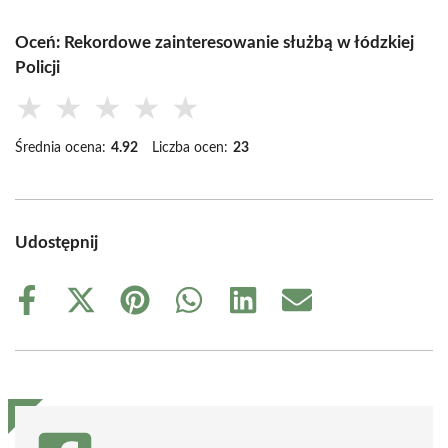
Oceń: Rekordowe zainteresowanie służbą w łódzkiej
Policji
★
★
★
★
★
Średnia ocena:
4.92
Liczba ocen:
23
Udostępnij
Share
Share
Share
Share
Share
Share
on
on
on
on
on
on
Facebook
X
Pinterest
WhatsApp
LinkedIn
Email
(Twitter)