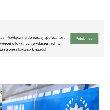
Email
sze! Przyłącz się do naszej społeczności
Polub nas!
 więcej o lokalnych wydarzeniach w
zą stronę i bądź na bieżąco!