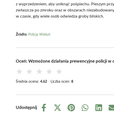
z wyprzedzeniem, aby uniknąć pośpiechu. Pieszym prz
zwłaszcza po zmroku oraz w obszarach niezabudowanyc
w czasie, gdy wiele osób odwiedza groby bliskich.
Źródło:
Policja Wieluń
Oceń: Wzmożone działania prewencyjne policji w 
★
★
★
★
★
Średnia ocena:
4.62
Liczba ocen:
8
Udostępnij
Share
Share
Share
Share
Share
on
on
on
on
on