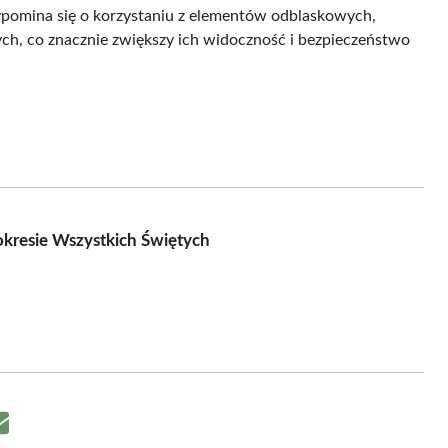
ypomina się o korzystaniu z elementów odblaskowych,
h, co znacznie zwiększy ich widoczność i bezpieczeństwo
okresie Wszystkich Świętych
Share
on