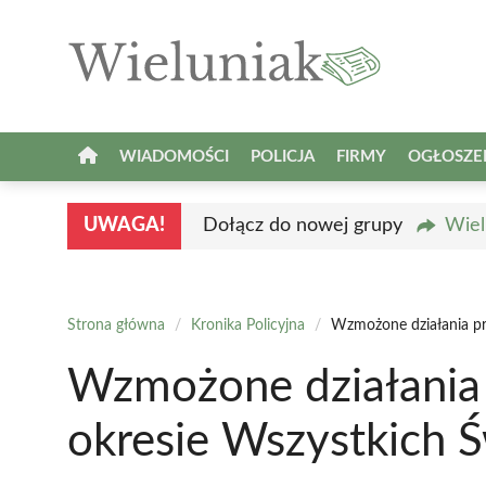
Przejdź
do
treści
WIADOMOŚCI
POLICJA
FIRMY
OGŁOSZE
UWAGA!
Dołącz do nowej grupy
Wiel
Strona główna
/
Kronika Policyjna
/
Wzmożone działania pr
Wzmożone działania 
okresie Wszystkich 