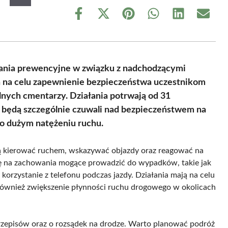
Share
Share
Share
Share
Share
Share
on
on
on
on
on
on
Facebook
X
Pinterest
WhatsApp
LinkedIn
Email
(Twitter)
łania prewencyjne w związku z nadchodzącymi
a na celu zapewnienie bezpieczeństwa uczestnikom
nych cmentarzy. Działania potrwają od 31
ci będą szczególnie czuwali nad bezpieczeństwem na
o dużym natężeniu ruchu.
 kierować ruchem, wskazywać objazdy oraz reagować na
gę na zachowania mogące prowadzić do wypadków, takie jak
orzystanie z telefonu podczas jazdy. Działania mają na celu
e również zwiększenie płynności ruchu drogowego w okolicach
przepisów oraz o rozsądek na drodze. Warto planować podróż