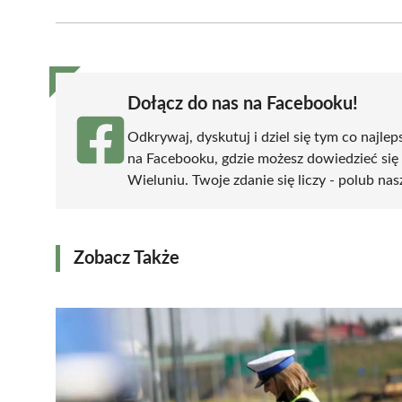
Facebook
X
Pinterest
WhatsApp
LinkedIn
(Twitter)
Dołącz do nas na Facebooku!
Odkrywaj, dyskutuj i dziel się tym co najlep
na Facebooku, gdzie możesz dowiedzieć się
Wieluniu. Twoje zdanie się liczy - polub nas
Zobacz Także