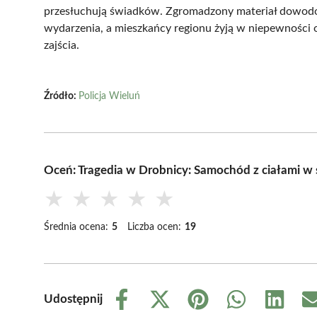
przesłuchują świadków. Zgromadzony materiał dowodo
wydarzenia, a mieszkańcy regionu żyją w niepewności 
zajścia.
Źródło:
Policja Wieluń
Oceń: Tragedia w Drobnicy: Samochód z ciałami w 
★
★
★
★
★
Średnia ocena:
5
Liczba ocen:
19
Udostępnij
Share
Share
Share
Share
Share
on
on
on
on
on