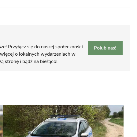
Email
sze! Przyłącz się do naszej społeczności
Polub nas!
 więcej o lokalnych wydarzeniach w
zą stronę i bądź na bieżąco!