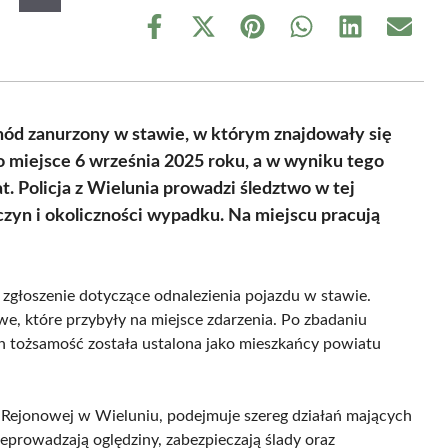
Share
Share
Share
Share
Share
Share
on
on
on
on
on
on
Facebook
X
Pinterest
WhatsApp
LinkedIn
Email
(Twitter)
ód zanurzony w stawie, w którym znajdowały się
o miejsce 6 września 2025 roku, a w wyniku tego
at. Policja z Wielunia prowadzi śledztwo w tej
yczyn i okoliczności wypadku. Na miejscu pracują
zgłoszenie dotyczące odnalezienia pojazdu w stawie.
, które przybyły na miejsce zdarzenia. Po zbadaniu
 tożsamość została ustalona jako mieszkańcy powiatu
 Rejonowej w Wieluniu, podejmuje szereg działań mających
eprowadzają oględziny, zabezpieczają ślady oraz