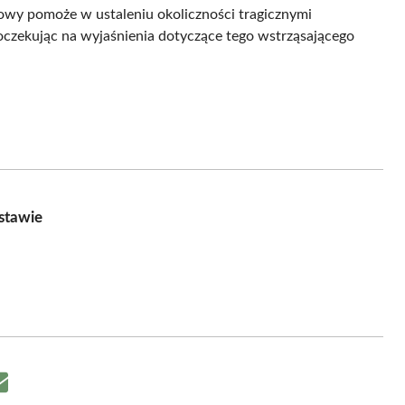
wy pomoże w ustaleniu okoliczności tragicznymi
oczekując na wyjaśnienia dotyczące tego wstrząsającego
stawie
Share
on