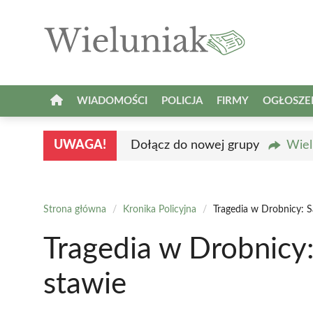
Przejdź
do
treści
WIADOMOŚCI
POLICJA
FIRMY
OGŁOSZE
UWAGA!
Dołącz do nowej grupy
Wiel
Strona główna
/
Kronika Policyjna
/
Tragedia w Drobnicy: 
Tragedia w Drobnicy
stawie