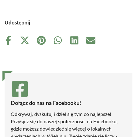
Udostępnij
Share
Share
Share
Share
Share
Share
on
on
on
on
on
on
Facebook
X
Pinterest
WhatsApp
LinkedIn
Email
(Twitter)
Dołącz do nas na Facebooku!
Odkrywaj, dyskutuj i dziel się tym co najlepsze!
Przyłącz się do naszej społeczności na Facebooku,
gdzie możesz dowiedzieć się więcej o lokalnych
wydarzeniach w Wieluniu. Twoje zdanie się liczy -