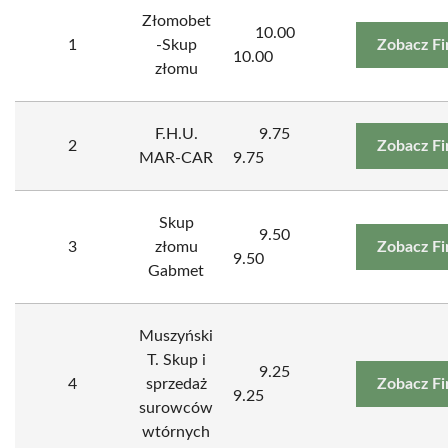
Złomobet
10.00
1
-Skup
Zobacz F
10.00
złomu
F.H.U.
9.75
2
Zobacz F
MAR-CAR
9.75
Skup
9.50
3
złomu
Zobacz F
9.50
Gabmet
Muszyński
T. Skup i
9.25
4
sprzedaż
Zobacz F
9.25
surowców
wtórnych