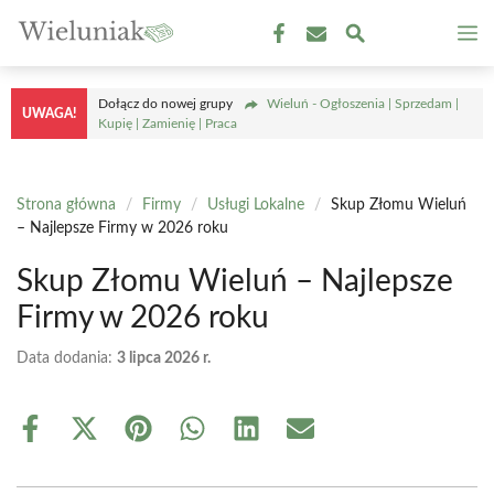
Przejdź
M
do
treści
Dołącz do nowej grupy
Wieluń - Ogłoszenia | Sprzedam |
UWAGA!
Kupię | Zamienię | Praca
Strona główna
/
Firmy
/
Usługi Lokalne
/
Skup Złomu Wieluń
– Najlepsze Firmy w 2026 roku
Skup Złomu Wieluń – Najlepsze
Firmy w 2026 roku
Data dodania:
3 lipca 2026 r.
Share
Share
Share
Share
Share
Share
on
on
on
on
on
on
Facebook
X
Pinterest
WhatsApp
LinkedIn
Email
(Twitter)