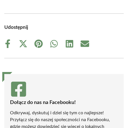
Udostępnij
Share
Share
Share
Share
Share
Share
on
on
on
on
on
on
Facebook
X
Pinterest
WhatsApp
LinkedIn
Email
(Twitter)
Dołącz do nas na Facebooku!
Odkrywaj, dyskutuj i dziel się tym co najlepsze!
Przyłącz się do naszej społeczności na Facebooku,
gdzie możesz dowiedzieć się więcej o lokalnych