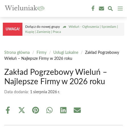
Przejdź
M
do
treści
Dołącz do nowej grupy
Wieluń - Ogłoszenia | Sprzedam |
UWAGA!
Kupię | Zamienię | Praca
Strona główna
/
Firmy
/
Usługi Lokalne
/
Zakład Pogrzebowy
Wieluń – Najlepsze Firmy w 2026 roku
Zakład Pogrzebowy Wieluń –
Najlepsze Firmy w 2026 roku
Data dodania:
1 sierpnia 2026 r.
Share
Share
Share
Share
Share
Share
on
on
on
on
on
on
Facebook
X
Pinterest
WhatsApp
LinkedIn
Email
(Twitter)