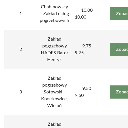
Chabinowscy
10.00
1
- Zakład usług
Zobac
10.00
pogrzebowych
Zakład
pogrzebowy
9.75
2
Zobac
HADES Bator
9.75
Henryk
Zakład
pogrzebowy
9.50
3
Sotowski -
Zobac
9.50
Kraszkowice,
Wieluń
Zakład