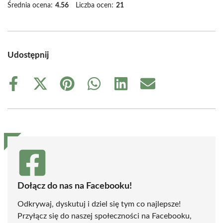
Średnia ocena:
4.56
Liczba ocen:
21
Udostępnij
Share
Share
Share
Share
Share
Share
on
on
on
on
on
on
Facebook
X
Pinterest
WhatsApp
LinkedIn
Email
(Twitter)
Dołącz do nas na Facebooku!
Odkrywaj, dyskutuj i dziel się tym co najlepsze!
Przyłącz się do naszej społeczności na Facebooku,