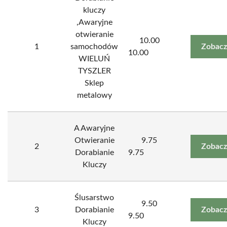
kluczy
,Awaryjne
otwieranie
10.00
1
samochodów
Zobacz
10.00
WIELUŃ
TYSZLER
Sklep
metalowy
A Awaryjne
Otwieranie
9.75
2
Zobacz
Dorabianie
9.75
Kluczy
Ślusarstwo
9.50
3
Dorabianie
Zobacz
9.50
Kluczy