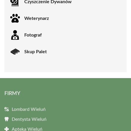
Czyszczenie Dywanów
Weterynarz
Fotograf
Skup Palet
FIRMY
Lombard Wieluń
Dentysta Wieluń
Apteka Wieluń