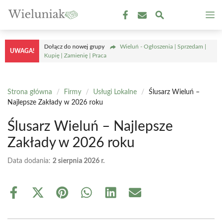
Przejdź
M
do
treści
Dołącz do nowej grupy
Wieluń - Ogłoszenia | Sprzedam |
UWAGA!
Kupię | Zamienię | Praca
Strona główna
/
Firmy
/
Usługi Lokalne
/
Ślusarz Wieluń –
Najlepsze Zakłady w 2026 roku
Ślusarz Wieluń – Najlepsze
Zakłady w 2026 roku
Data dodania:
2 sierpnia 2026 r.
Share
Share
Share
Share
Share
Share
on
on
on
on
on
on
Facebook
X
Pinterest
WhatsApp
LinkedIn
Email
(Twitter)