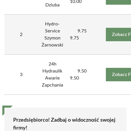
10.00
Dziuba
Hydro-
Service
9.75
2
Zobacz F
Szymon
9.75
Żarnowski
24h
Hydraulik
9.50
3
Zobacz F
Awarie
9.50
Zapchania
Przedsiębiorco! Zadbaj o widoczność swojej
firmy!