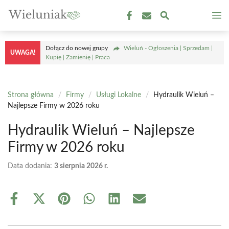
Przejdź
M
do
treści
Dołącz do nowej grupy
Wieluń - Ogłoszenia | Sprzedam |
UWAGA!
Kupię | Zamienię | Praca
Strona główna
/
Firmy
/
Usługi Lokalne
/
Hydraulik Wieluń –
Najlepsze Firmy w 2026 roku
Hydraulik Wieluń – Najlepsze
Firmy w 2026 roku
Data dodania:
3 sierpnia 2026 r.
Share
Share
Share
Share
Share
Share
on
on
on
on
on
on
Facebook
X
Pinterest
WhatsApp
LinkedIn
Email
(Twitter)