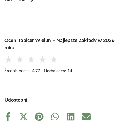
Więcej Informacji
Oceń: Tapicer Wieluń – Najlepsze Zakłady w 2026
roku
★
★
★
★
★
Średnia ocena:
4.77
Liczba ocen:
14
Udostępnij
Share
Share
Share
Share
Share
Share
on
on
on
on
on
on
Facebook
X
Pinterest
WhatsApp
LinkedIn
Email