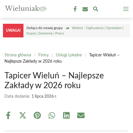
Przejdź
M
do
treści
Dołącz do nowej grupy
Wieluń - Ogłoszenia | Sprzedam |
UWAGA!
Kupię | Zamienię | Praca
Strona główna
/
Firmy
/
Usługi Lokalne
/
Tapicer Wieluń –
Najlepsze Zakłady w 2026 roku
Tapicer Wieluń – Najlepsze
Zakłady w 2026 roku
Data dodania:
1 lipca 2026 r.
Share
Share
Share
Share
Share
Share
on
on
on
on
on
on
Facebook
X
Pinterest
WhatsApp
LinkedIn
Email
(Twitter)