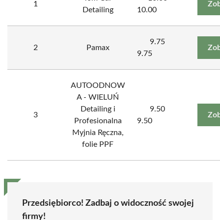
1
Zob
Detailing
10.00
9.75
2
Pamax
Zob
9.75
AUTOODNOW
A - WIELUŃ
Detailing i
9.50
3
Zob
Profesionalna
9.50
Myjnia Ręczna,
folie PPF
Przedsiębiorco! Zadbaj o widoczność swojej
firmy!