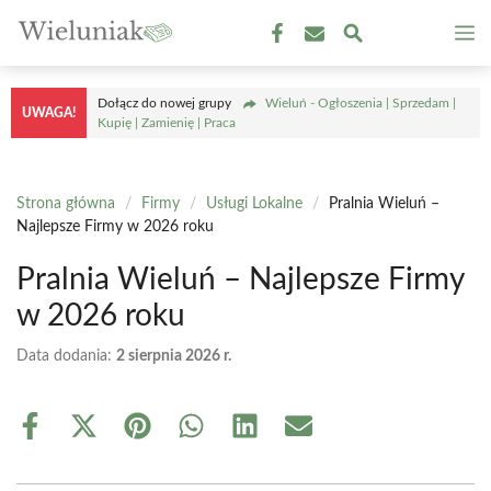
Przejdź
M
do
treści
Dołącz do nowej grupy
Wieluń - Ogłoszenia | Sprzedam |
UWAGA!
Kupię | Zamienię | Praca
Strona główna
/
Firmy
/
Usługi Lokalne
/
Pralnia Wieluń –
Najlepsze Firmy w 2026 roku
Pralnia Wieluń – Najlepsze Firmy
w 2026 roku
Data dodania:
2 sierpnia 2026 r.
Share
Share
Share
Share
Share
Share
on
on
on
on
on
on
Facebook
X
Pinterest
WhatsApp
LinkedIn
Email
(Twitter)