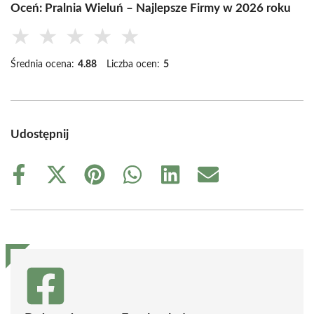
Oceń: Pralnia Wieluń – Najlepsze Firmy w 2026 roku
★
★
★
★
★
Średnia ocena:
4.88
Liczba ocen:
5
Udostępnij
Share
Share
Share
Share
Share
Share
on
on
on
on
on
on
Facebook
X
Pinterest
WhatsApp
LinkedIn
Email
(Twitter)