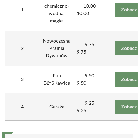
chemiczno-
10.00
1
Zobacz
wodna,
10.00
magiel
Nowoczesna
9.75
2
Pralnia
Zobacz
9.75
Dywanów
Pan
9.50
3
Zobacz
BŁYSKawica
9.50
9.25
4
Garaże
Zobacz
9.25