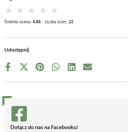
★
★
★
★
★
Średnia ocena:
4.88
Liczba ocen:
22
Udostępnij
Share
Share
Share
Share
Share
Share
on
on
on
on
on
on
Facebook
X
Pinterest
WhatsApp
LinkedIn
Email
(Twitter)
Dołącz do nas na Facebooku!