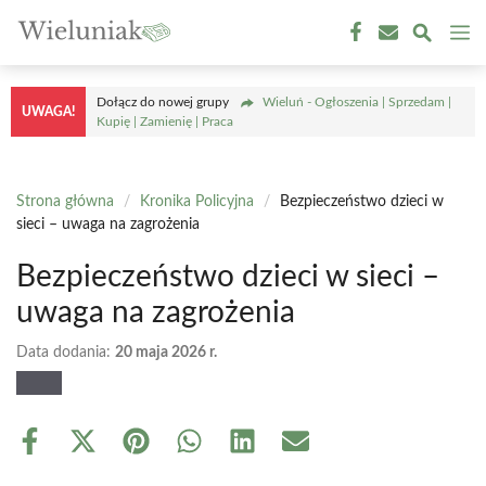
Przejdź
M
do
treści
Dołącz do nowej grupy
Wieluń - Ogłoszenia | Sprzedam |
UWAGA!
Kupię | Zamienię | Praca
Strona główna
/
Kronika Policyjna
/
Bezpieczeństwo dzieci w
sieci – uwaga na zagrożenia
Bezpieczeństwo dzieci w sieci –
uwaga na zagrożenia
Data dodania:
20 maja 2026 r.
Share
Share
Share
Share
Share
Share
on
on
on
on
on
on
Facebook
X
Pinterest
WhatsApp
LinkedIn
Email