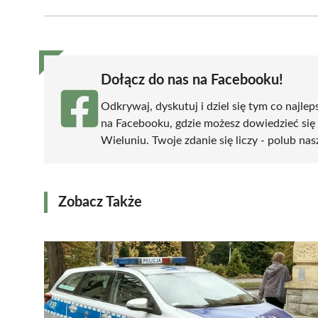
Facebook
X
Pinterest
WhatsApp
LinkedIn
(Twitter)
Dołącz do nas na Facebooku!
Odkrywaj, dyskutuj i dziel się tym co najlep
na Facebooku, gdzie możesz dowiedzieć się
Wieluniu. Twoje zdanie się liczy - polub nas
Zobacz Także