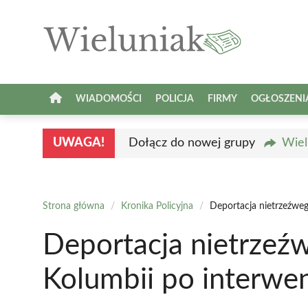
Przejdź
do
treści
WIADOMOŚCI
POLICJA
FIRMY
OGŁOSZENI
UWAGA!
Dołącz do nowej grupy
Wiel
Strona główna
/
Kronika Policyjna
/
Deportacja nietrzeźweg
Deportacja nietrzeź
Kolumbii po interwenc