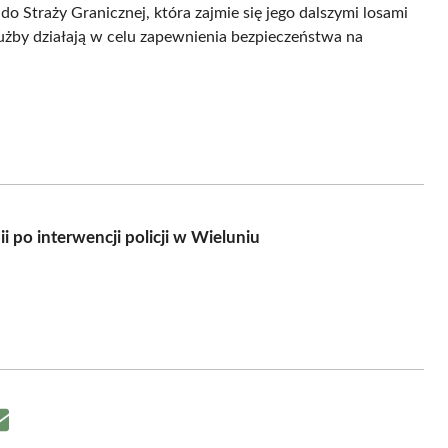
o Straży Granicznej, która zajmie się jego dalszymi losami
użby działają w celu zapewnienia bezpieczeństwa na
 po interwencji policji w Wieluniu
Share
on