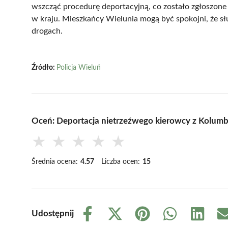
wszcząć procedurę deportacyjną, co zostało zgłoszone d
w kraju. Mieszkańcy Wielunia mogą być spokojni, że sł
drogach.
Źródło:
Policja Wieluń
Oceń: Deportacja nietrzeźwego kierowcy z Kolumbii
★
★
★
★
★
Średnia ocena:
4.57
Liczba ocen:
15
Udostępnij
Share
Share
Share
Share
Share
on
on
on
on
on