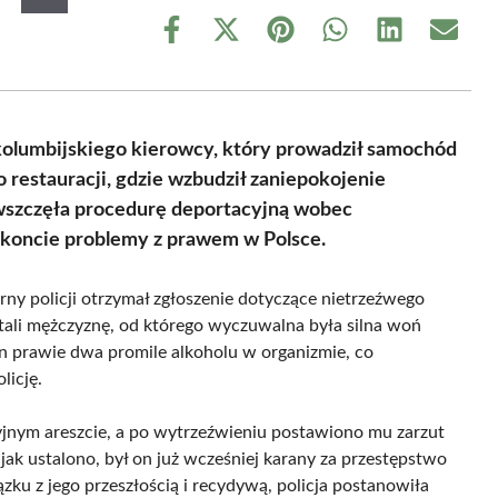
Share
Share
Share
Share
Share
Share
on
on
on
on
on
on
Facebook
X
Pinterest
WhatsApp
LinkedIn
Email
(Twitter)
kolumbijskiego kierowcy, który prowadził samochód
restauracji, gdzie wzbudził zaniepokojenie
 wszczęła procedurę deportacyjną wobec
 koncie problemy z prawem w Polsce.
rny policji otrzymał zgłoszenie dotyczące nietrzeźwego
stali mężczyznę, od którego wyczuwalna była silna woń
n prawie dwa promile alkoholu w organizmie, co
licję.
jnym areszcie, a po wytrzeźwieniu postawiono mu zarzut
jak ustalono, był on już wcześniej karany za przestępstwo
u z jego przeszłością i recydywą, policja postanowiła