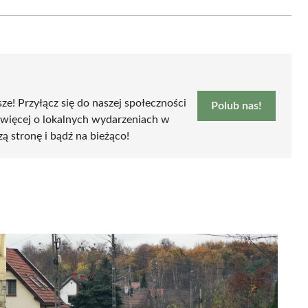
Email
sze! Przyłącz się do naszej społeczności
Polub nas!
 więcej o lokalnych wydarzeniach w
zą stronę i bądź na bieżąco!