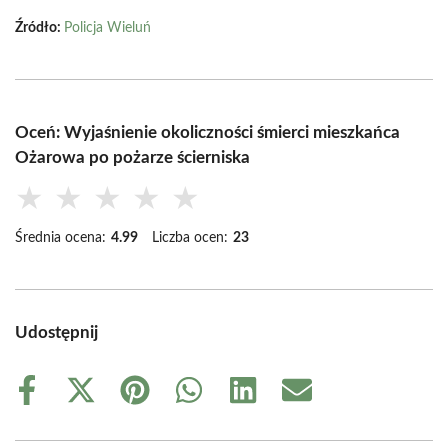
Źródło:
Policja Wieluń
Oceń: Wyjaśnienie okoliczności śmierci mieszkańca
Ożarowa po pożarze ścierniska
★
★
★
★
★
Średnia ocena:
4.99
Liczba ocen:
23
Udostępnij
Share
Share
Share
Share
Share
Share
on
on
on
on
on
on
Facebook
X
Pinterest
WhatsApp
LinkedIn
Email
(Twitter)