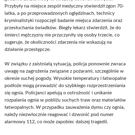
Przybyły na miejsce zespół medyczny stwierdził zgon 70-
latka, a po przeprowadzonych oględzinach, technicy
kryminalistyki rozpoczęli badanie miejsca zdarzenia oraz
przesłuchania świadków. Biegły lekarz stwierdził, że do
śmierci mężczyzny nie przyczyniły się osoby trzecie, co
sugeruje, że okoliczności zdarzenia nie wskazują na
działanie przestępcze.
W związku z zaistniałą sytuacją, policja ponownie zwraca
uwagę na zagrożenia związane z pożarami, szczególnie w
okresie suchej pogody. Wysokie temperatury i łatwopalne
podłoże mogą prowadzić do szybkiego rozprzestrzeniania
się ognia. Policjanci apelują o ostrożność i unikanie
rozpalania ognia w pobliżu suchych traw oraz materiałów
łatwopalnych. W przypadku zauważenia dymu czy ognia,
należy niezwłocznie reagować i dzwonić pod numer
alarmowy 112, co może zapobiec dalszej tragedii.