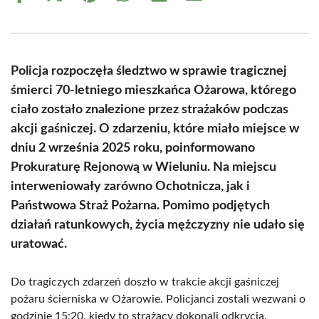
on
on
on
on
on
on
Facebook
X
Pinterest
WhatsApp
LinkedIn
Email
(Twitter)
Policja rozpoczęła śledztwo w sprawie tragicznej
śmierci 70-letniego mieszkańca Ożarowa, którego
ciało zostało znalezione przez strażaków podczas
akcji gaśniczej. O zdarzeniu, które miało miejsce w
dniu 2 września 2025 roku, poinformowano
Prokuraturę Rejonową w Wieluniu. Na miejscu
interweniowały zarówno Ochotnicza, jak i
Państwowa Straż Pożarna. Pomimo podjętych
działań ratunkowych, życia mężczyzny nie udało się
uratować.
Do tragiczych zdarzeń doszło w trakcie akcji gaśniczej
pożaru ścierniska w Ożarowie. Policjanci zostali wezwani o
godzinie 15:20, kiedy to strażacy dokonali odkrycia.