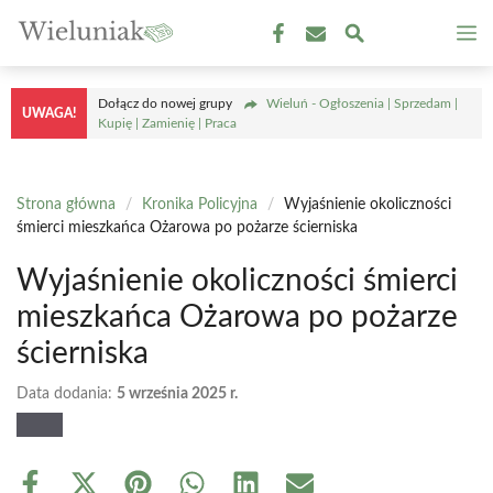
Przejdź
M
do
treści
Dołącz do nowej grupy
Wieluń - Ogłoszenia | Sprzedam |
UWAGA!
Kupię | Zamienię | Praca
Strona główna
/
Kronika Policyjna
/
Wyjaśnienie okoliczności
śmierci mieszkańca Ożarowa po pożarze ścierniska
Wyjaśnienie okoliczności śmierci
mieszkańca Ożarowa po pożarze
ścierniska
Data dodania:
5 września 2025 r.
Share
Share
Share
Share
Share
Share