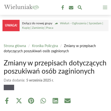
Przejdź
M
do
treści
Dołącz do nowej grupy
Wieluń - Ogłoszenia | Sprzedam |
UWAGA!
Kupię | Zamienię | Praca
Strona główna
/
Kronika Policyjna
/
Zmiany w przepisach
dotyczących poszukiwań osób zaginionych
Zmiany w przepisach dotyczących
poszukiwań osób zaginionych
Data dodania:
5 września 2025 r.
Share
Share
Share
Share
Share
Share
on
on
on
on
on
on
Facebook
X
Pinterest
WhatsApp
LinkedIn
Email