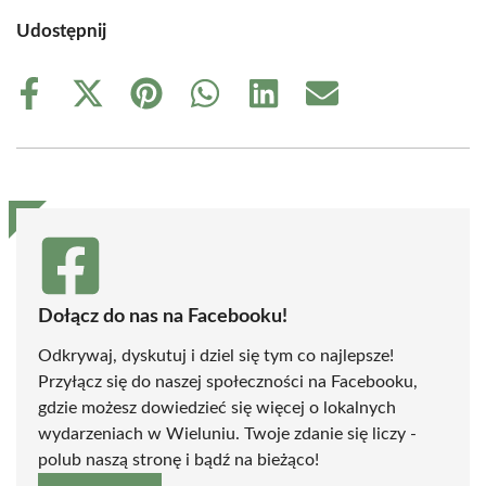
Udostępnij
Share
Share
Share
Share
Share
Share
on
on
on
on
on
on
Facebook
X
Pinterest
WhatsApp
LinkedIn
Email
(Twitter)
Dołącz do nas na Facebooku!
Odkrywaj, dyskutuj i dziel się tym co najlepsze!
Przyłącz się do naszej społeczności na Facebooku,
gdzie możesz dowiedzieć się więcej o lokalnych
wydarzeniach w Wieluniu. Twoje zdanie się liczy -
polub naszą stronę i bądź na bieżąco!