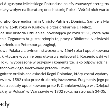
i Augustyna Mieleskiego Rotundusa należy zauważyć szereg z
 miały wpływ na literaturę oraz historię Polski. Wśród nich wart
uratio Reverendissimi in Christo Patris et Domini… Samuelis Ma
na w 1540 roku w Krakowie przez drukarnię J. Helicz,
ca sive historia Lithuaniae, powstająca po roku 1551, która była
enia Zygmunta Augusta; rękopis tej pracy z Biblioteki Nieświeski
iezieniu do Petersburga, zaginął,
owa Polaka z Litwinem, stworzona w 1564 roku i opublikowana
; krytyczne wydanie tego utworu zrealizował J. Korzeniowski w
 roku, wyposażone w przypisy i komentarze, jako odpowiedź na
rzechowskiego skierowane przeciw Litwie,
gnitate ordinis ecclesiastici Regni Poloniae, który został wydan
owie w 1582 roku przez drukarnię Łazarzowa. Fragmenty jego po
ładu zostały opublikowane przez P. Chmielowskiego w „Dziejach
ackiej w Polsce” w Warszawie w 1902 roku, na stronach 34-35.
ady