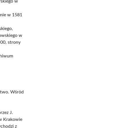
wskiego w
lnie w 1581
skiego,
bowskiego w
00, strony
rchiwum
rstwo. Wśród
rzez J.
 w Krakowie
ychodzi z