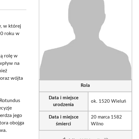
sApp
LinkedIn
Email
, w której
520 roku w
cą rolę w
 wpływ na
nież
 oraz wójta
Rola
Data i miejsce
 Rotundus
ok. 1520 Wieluń
urodzenia
ecyzje
erdza jego
Data i miejsce
20 marca 1582
ktora obojga
śmierci
Wilno
wa.