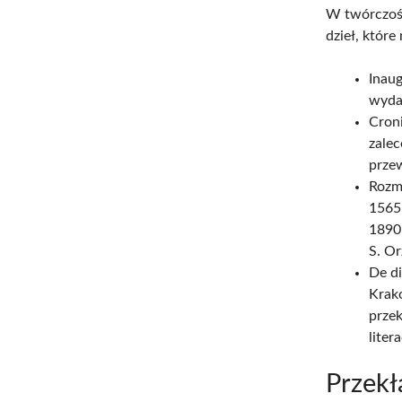
W twórczośc
dzieł, które
Inaug
wyda
Croni
zalec
przew
Rozm
1565
1890
S. O
De di
Krak
przek
liter
Przekł