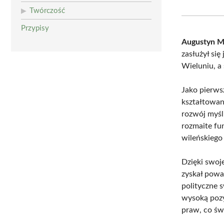
Twórczość
Przypisy
Augustyn M
zasłużył się
Wieluniu, a
Jako pierws
kształtowan
rozwój myśl
rozmaite fu
wileńskiego
Dzięki swoj
zyskał powa
polityczne 
wysoką pozy
praw, co św