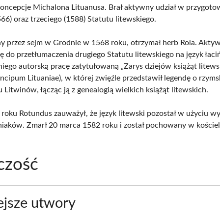
koncepcje Michalona Lituanusa. Brał aktywny udział w przygot
66) oraz trzeciego (1588) Statutu litewskiego.
y przez sejm w Grodnie w 1568 roku, otrzymał herb Rola. Akty
ię do przetłumaczenia drugiego Statutu litewskiego na język łaciń
niego autorską pracę zatytułowaną „Zarys dziejów książąt litews
incipum Lituaniae), w której zwięźle przedstawił legendę o rzym
Litwinów, łącząc ją z genealogią wielkich książąt litewskich.
roku Rotundus zauważył, że język litewski pozostał w użyciu wy
iaków. Zmarł 20 marca 1582 roku i został pochowany w kościel
czość
jsze utwory