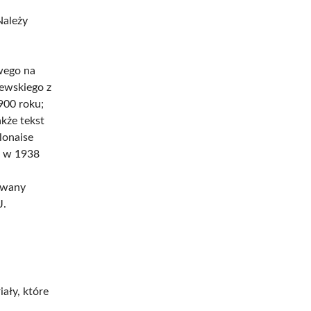
Należy
wego na
tewskiego z
900 roku;
kże tekst
lonaise
e w 1938
rowany
J.
ały, które