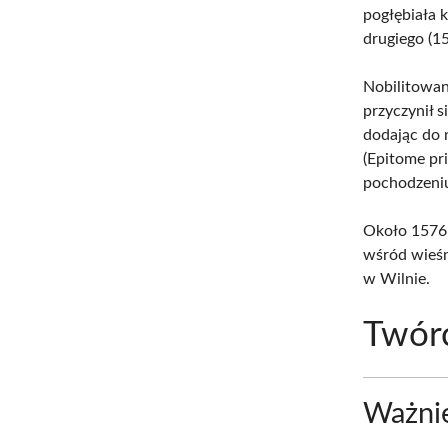
pogłębiała 
drugiego (15
Nobilitowan
przyczynił s
dodając do 
(Epitome pr
pochodzeniu 
Około 1576 
wśród wieśn
w Wilnie.
Twór
Ważnie