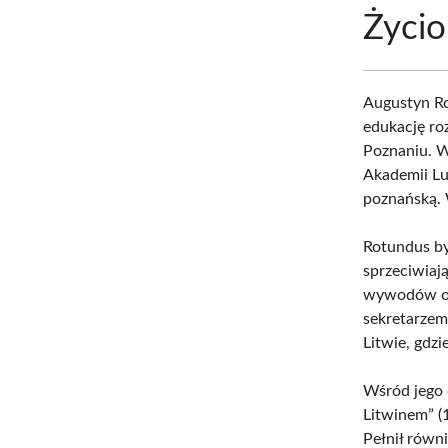
Życio
Augustyn Ro
edukację ro
Poznaniu. W
Akademii Lu
poznańską. 
Rotundus by
sprzeciwiaj
wywodów ora
sekretarzem 
Litwie, gdzi
Wśród jego 
Litwinem” (
Pełnił równ