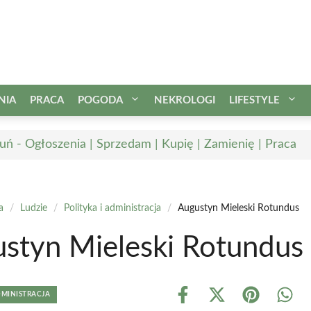
NIA
PRACA
POGODA
NEKROLOGI
LIFESTYLE
uń - Ogłoszenia | Sprzedam | Kupię | Zamienię | Praca
a
/
Ludzie
/
Polityka i administracja
/
Augustyn Mieleski Rotundus
styn Mieleski Rotundus
DMINISTRACJA
Share
Share
Share
Shar
on
on
on
on