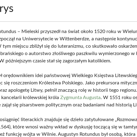
rys
tundus – Mieleski przyszedł na świat około 1520 roku w Wielu
zpoczął na Uniwersytecie w Wittenberdze, a następnie kontynu
 tym miejscu zbliżył się do luteranizmu, co skutkowało oskarże
brańskiego o autorstwo złośliwego paszkwilu wymierzonego w 
W późniejszym czasie stał się zagorzałym katolikiem.
ł orędownikiem idei państwowej Wielkiego Księstwa Litewskie
ąc się roszczeniom Królestwa Polskiego. Jako prekursora mitycz
z apologetę Litwy, pełnił znaczącą rolę w historii tego regionu.
kancelarii królewskiej króla
Zygmunta Augusta
. W 1551 roku osi
e zajął się pisarstwem politycznym oraz badaniami nad historią L
osiągnięć literackich znajduje się dzieło zatytułowane „Rozmowa
1564), które wnosi ważny wkład w dyskusję toczącą się w tamty
ież funkcję wójta w Wilnie. Augustyn Rotundus był osobą, która 