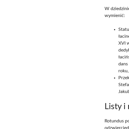
W dziedzini
wymienić:
Stat
łacin
XVI 
dedy
łaciń
dans 
roku,
Przek
Stef
Jaku
Listy i
Rotundus po
odzwiercied