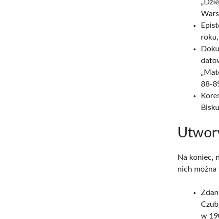
„Dzie
Wars
Epis
roku,
Dokum
dato
„Mate
88-8
Kore
Bisk
Utwor
Na koniec, 
nich można 
Zdani
Czub
w 190