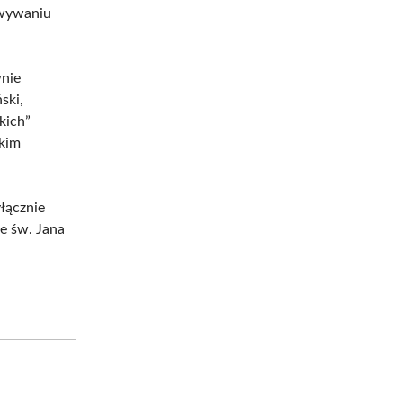
owywaniu
wnie
ski,
kich”
skim
łącznie
e św. Jana