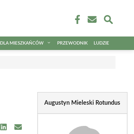
DLA MIESZKAŃCÓW
PRZEWODNIK
LUDZIE
Augustyn Mieleski Rotundus
e
Share
Share
on
on