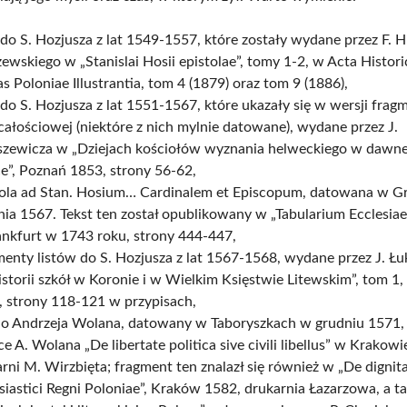
 do S. Hozjusza z lat 1549-1557, które zostały wydane przez F. H
ewskiego w „Stanislai Hosii epistolae”, tomy 1-2, w Acta Histori
s Poloniae Illustrantia, tom 4 (1879) oraz tom 9 (1886),
 do S. Hozjusza z lat 1551-1567, które ukazały się w wersji frag
całościowej (niektóre z nich mylnie datowane), wydane przez J.
szewicza w „Dziejach kościołów wyznania helweckiego w dawne
e”, Poznań 1853, strony 56-62,
tola ad Stan. Hosium… Cardinalem et Episcopum, datowana w G
nia 1567. Tekst ten został opublikowany w „Tabularium Ecclesi
ankfurt w 1743 roku, strony 444-447,
enty listów do S. Hozjusza z lat 1567-1568, wydane przez J. Ł
storii szkół w Koronie i w Wielkim Księstwie Litewskim”, tom 1
, strony 118-121 w przypisach,
 do Andrzeja Wolana, datowany w Taboryszkach w grudniu 1571
ce A. Wolana „De libertate politica sive civili libellus” w Krakow
rni M. Wirzbięta; fragment ten znalazł się również w „De dignita
siastici Regni Poloniae”, Kraków 1582, drukarnia Łazarzowa, a t