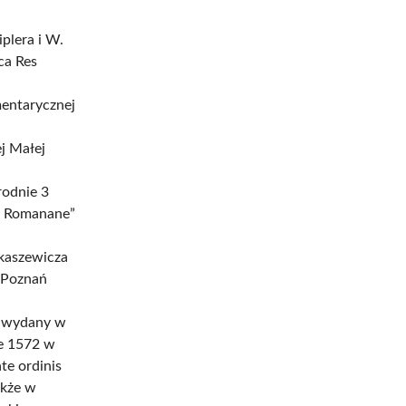
iplera i W.
ca Res
mentarycznej
j Małej
rodnie 3
ae Romanane”
ukaszewicza
, Poznań
, wydany w
ie 1572 w
te ordinis
akże w