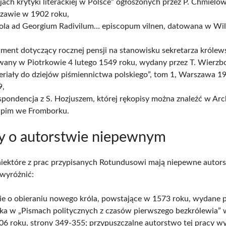
jach krytyki literackiej w Polsce” ogłoszonych przez P. Chmielo
zawie w 1902 roku,
tola ad Georgium Radivilum… episcopum vilnen, datowana w Wi
ent dotyczący rocznej pensji na stanowisku sekretarza królew
wany w Piotrkowie 4 lutego 1549 roku, wydany przez T. Wierz
riały do dziejów piśmiennictwa polskiego”, tom 1, Warszawa 19
9,
spondencja z S. Hozjuszem, której rękopisy można znaleźć w A
upim we Fromborku.
y o autorstwie niepewnym
niektóre z prac przypisanych Rotundusowi mają niepewne auto
wyróżnić:
e o obieraniu nowego króla, powstające w 1573 roku, wydane p
ka w „Pismach politycznych z czasów pierwszego bezkrólewia”
6 roku, strony 349-355; przypuszczalne autorstwo tej pracy w