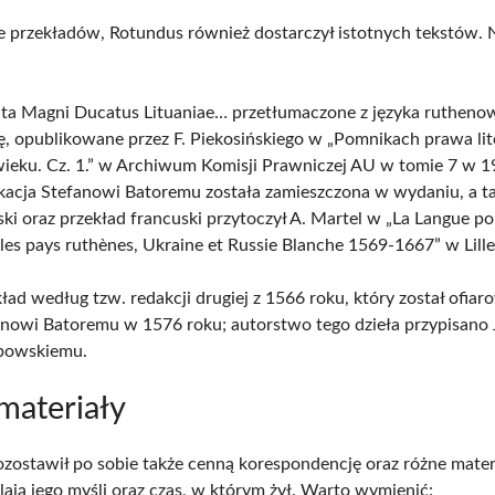
e przekładów, Rotundus również dostarczył istotnych tekstów. 
uta Magni Ducatus Lituaniae… przetłumaczone z języka rutheno
ę, opublikowane przez F. Piekosińskiego w „Pomnikach prawa li
wieku. Cz. 1.” w Archiwum Komisji Prawniczej AU w tomie 7 w 1
kacja Stefanowi Batoremu została zamieszczona w wydaniu, a ta
ski oraz przekład francuski przytoczył A. Martel w „La Langue po
les pays ruthènes, Ukraine et Russie Blanche 1569-1667” w Lill
ład według tzw. redakcji drugiej z 1566 roku, który został ofia
anowi Batoremu w 1576 roku; autorstwo tego dzieła przypisano 
bowskiemu.
 materiały
zostawił po sobie także cenną korespondencję oraz różne materi
lają jego myśli oraz czas, w którym żył. Warto wymienić: