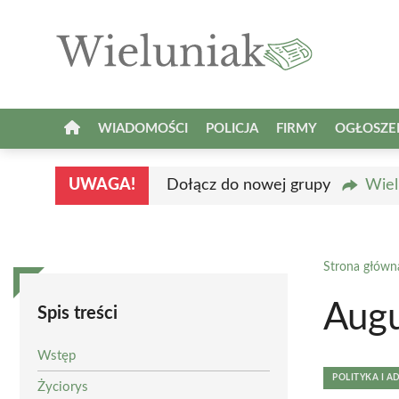
Przejdź
do
treści
WIADOMOŚCI
POLICJA
FIRMY
OGŁOSZE
UWAGA!
Dołącz do nowej grupy
Wiel
Strona główn
Augu
Spis treści
Wstęp
POLITYKA I A
Życiorys