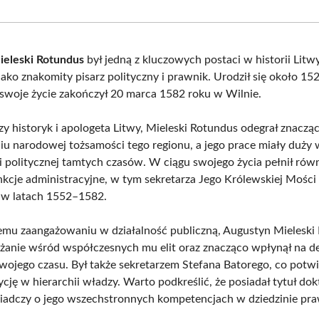
Facebook
X
Pinterest
What
(Twitter)
ieleski Rotundus
był jedną z kluczowych postaci w historii Litwy
 jako znakomity pisarz polityczny i prawnik. Urodził się około 1
 swoje życie zakończył 20 marca 1582 roku w Wilnie.
zy historyk i apologeta Litwy, Mieleski Rotundus odegrał znaczą
iu narodowej tożsamości tego regionu, a jego prace miały duży
i politycznej tamtych czasów. W ciągu swojego życia pełnił rów
nkcje administracyjne, w tym sekretarza Jego Królewskiej Mości
 w latach 1552–1582.
emu zaangażowaniu w działalność publiczną, Augustyn Mieleski
żanie wśród współczesnych mu elit oraz znacząco wpłynął na d
swojego czasu. Był także sekretarzem Stefana Batorego, co potwi
cję w hierarchii władzy. Warto podkreślić, że posiadał tytuł do
iadczy o jego wszechstronnych kompetencjach w dziedzinie pra