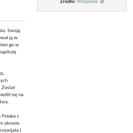
Źródło:
Wikipedia
niu. Swoją
ował ją w
niem go w
kapitułę
go,
nych
 Został
edlił się na
itwy.
 Polaka z
m okresie.
rozwijała i