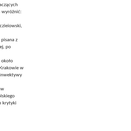
naczących
o wyróżnić:
czieiowski,
 pisana z
ej, po
 około
 Krakowie w
 inwektywy
y w
lskiego
 krytyki