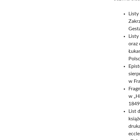
Listy
Zakrz
Gesta
Listy
oraz 
Łuka
Polsc
Epis
sierp
w Fr
Fragm
w „Hi
1849
List
książ
druka
eccle