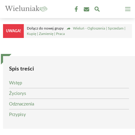
Przejdź
M
do
treści
Dołącz do nowej grupy
Wieluń - Ogłoszenia | Sprzedam |
UWAGA!
Kupię | Zamienię | Praca
Spis treści
Wstęp
Życiorys
Odznaczenia
Przypisy