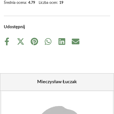
Średnia ocena:
4.79
Liczba ocen:
19
Udostępnij
Share
Share
Share
Share
Share
Share
on
on
on
on
on
on
Facebook
X
Pinterest
WhatsApp
LinkedIn
Email
(Twitter)
Mieczysław Łuczak