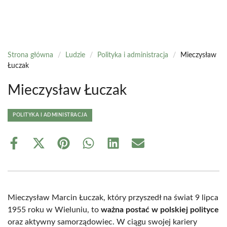
Strona główna
/
Ludzie
/
Polityka i administracja
/
Mieczysław
Łuczak
Mieczysław Łuczak
POLITYKA I ADMINISTRACJA
Share
Share
Share
Share
Share
Share
on
on
on
on
on
on
Facebook
X
Pinterest
WhatsApp
LinkedIn
Email
(Twitter)
Mieczysław Marcin Łuczak, który przyszedł na świat 9 lipca
1955 roku w Wieluniu, to
ważna postać w polskiej polityce
oraz aktywny samorządowiec. W ciągu swojej kariery