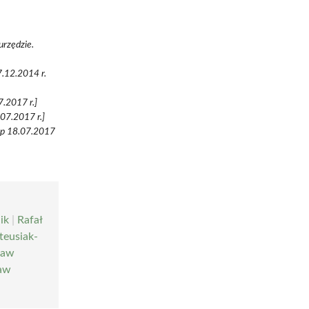
urzędzie.
7.12.2014 r.
7.2017 r.]
07.2017 r.]
ęp 18.07.2017
ik
|
Rafał
teusiak-
ław
ław