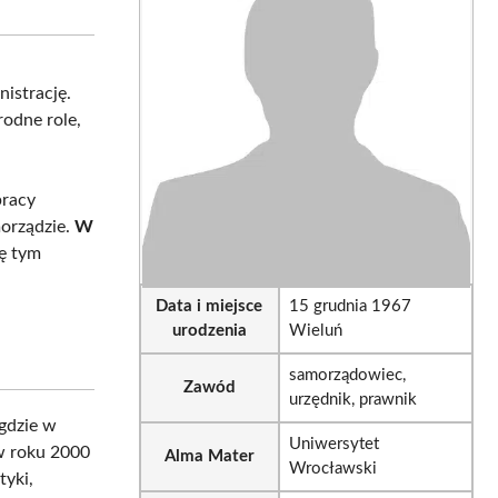
sApp
LinkedIn
Email
istrację.
rodne role,
pracy
morządzie.
W
ię tym
Data i miejsce
15 grudnia 1967
urodzenia
Wieluń
samorządowiec,
Zawód
urzędnik, prawnik
 gdzie w
Uniwersytet
 w roku 2000
Alma Mater
Wrocławski
tyki,