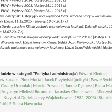
s PKW – Wybory 2014. [dostęp 26.11.2018 r.]
s PKW – Wybory 2005. [dostęp 26.11.2018 r.]
s PKW – Wybory 2002. [dostęp 26.11.2018 r.]
ew Rybczyński: Ustępujący wicewojewoda łódzki wróci do pracy w wieluńskim 
ik Łódzki, 11.12.2015 r. [dostęp 18.07.2017 r.]
 Darda: Jarosław Klimas zostanie wicewojewodą łódzkim?. Dziennik Łódzki, 1
p 18.07.2017 r.]
e: Jarosław Klimas nowym wicewojewodą. onet.pl, 23.12.2014 r. [dostęp 18.0
d Wicewojewoda Łódzki Jarosław Klimas. Łódzki Urząd Wojewódzki. [dostęp 18.
dczenie majątkowe wicewojewody łódzkiego. Łódzki Urząd Wojewódzki. [dost
 ludzie w kategorii "Polityka i administracja":
Edward Kiedos
|
aw Łuczak
|
Piotr Morta
|
Jacek Przybylski (polityk)
|
Paweł Rychl
|
Cezary Urbaniak
|
Marcin Przydacz
|
Janusz Pęcherz
|
Beata Ma
|
Augustyn Mieleski Rotundus
|
Jarosław Chmielewski
|
Mieczys
i
|
Krzysztof Dudek
|
Jerzy Wojciechowski (1932–2003)
|
Stanis
ński
|
Elżbieta Nawrocka