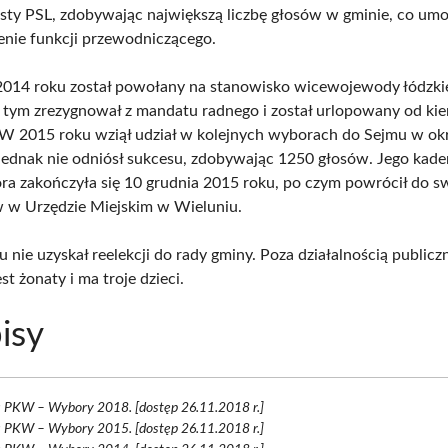
 listy PSL, zdobywając największą liczbę głosów w gminie, co um
ienie funkcji przewodniczącego.
2014 roku został powołany na stanowisko wicewojewody łódzki
 tym zrezygnował z mandatu radnego i został urlopowany od ki
W 2015 roku wziął udział w kolejnych wyborach do Sejmu w ok
 jednak nie odniósł sukcesu, zdobywając 1250 głosów. Jego kade
ra zakończyła się 10 grudnia 2015 roku, po czym powrócił do s
 w Urzędzie Miejskim w Wieluniu.
nie uzyskał reelekcji do rady gminy. Poza działalnością publicz
st żonaty i ma troje dzieci.
isy
s PKW – Wybory 2018. [dostęp 26.11.2018 r.]
s PKW – Wybory 2015. [dostęp 26.11.2018 r.]