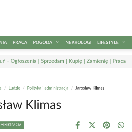
NIA
PRACA
POGODA
NEKROLOGI
LIFESTYLE
uń - Ogłoszenia | Sprzedam | Kupię | Zamienię | Praca
a
/
Ludzie
/
Polityka i administracja
/
Jarosław Klimas
sław Klimas
DMINISTRACJA
Share
Share
Share
Shar
on
on
on
on