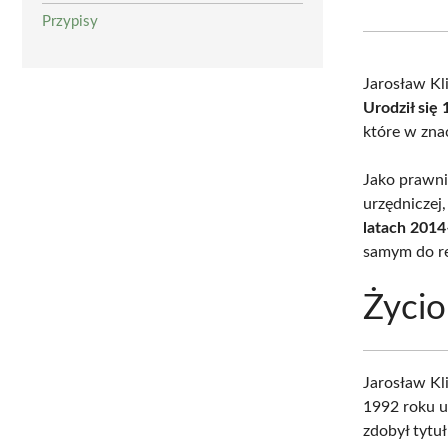
Przypisy
Jarosław Kl
Urodził się
które w zna
Jako prawni
urzędniczej
latach 2014
samym do re
Życio
Jarosław Kl
1992 roku u
zdobył tytuł