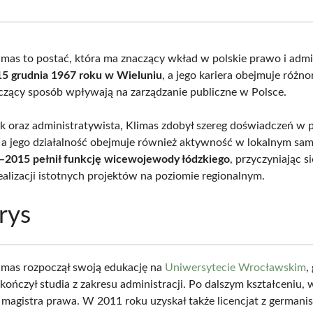
Facebook
X
Pinterest
What
(Twitter)
imas to postać, która ma znaczący wkład w polskie prawo i admin
 15 grudnia 1967 roku w Wieluniu
, a jego kariera obejmuje różno
czący sposób wpływają na zarządzanie publiczne w Polsce.
k oraz administratywista, Klimas zdobył szereg doświadczeń w 
, a jego działalność obejmuje również aktywność w lokalnym sa
–2015 pełnił funkcję wicewojewody łódzkiego
, przyczyniając s
alizacji istotnych projektów na poziomie regionalnym.
rys
imas rozpoczął swoją edukację na
Uniwersytecie Wrocławskim
,
kończył studia z zakresu administracji. Po dalszym kształceniu,
 magistra prawa. W 2011 roku uzyskał także licencjat z germanis