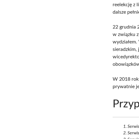
reelekcję z
dalsze pełn
22 grudnia 
w związku z
wydziałem. 
sieradzkim,
wicedyrekto
obowiązków
W 2018 roku 
prywatnie je
Przyp
Serwi
Serwi