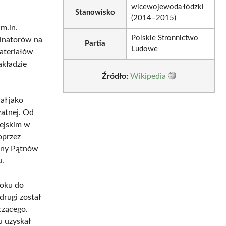
wicewojewoda łódzki
Stanowisko
(2014–2015)
m.in.
Polskie Stronnictwo
minatorów na
Partia
Ludowe
ateriałów
akładzie
Źródło:
Wikipedia
ł jako
atnej. Od
iejskim w
oprzez
miny Pątnów
u.
roku do
drugi został
czącego.
u uzyskał