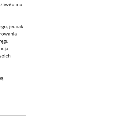
ożliwiło mu
ego, jednak
erowania
ręgu
ncja
woich
ną,