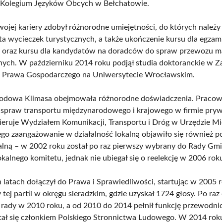
w Kolegium Języków Obcych w Bełchatowie.
wojej kariery zdobył różnorodne umiejętności, do których należy 
lota wycieczek turystycznych, a także ukończenie kursu dla egza
 oraz kursu dla kandydatów na doradców do spraw przewozu m
nych. W październiku 2014 roku podjął studia doktoranckie w Z
o Prawa Gospodarczego na Uniwersytecie Wrocławskim.
wodowa Klimasa obejmowała różnorodne doświadczenia. Pracowa
 spraw transportu międzynarodowego i krajowego w firmie pryw
ieruje Wydziałem Komunikacji, Transportu i Dróg w Urzędzie M
ego zaangażowanie w działalność lokalną objawiło się również p
kalną – w 2002 roku został po raz pierwszy wybrany do Rady G
okalnego komitetu, jednak nie ubiegał się o reelekcję w 2006 rok
 latach dołączył do Prawa i Sprawiedliwości, startując w 2005 
y tej partii w okręgu sieradzkim, gdzie uzyskał 1724 głosy. Po raz 
rady w 2010 roku, a od 2010 do 2014 pełnił funkcję przewodni
tał się członkiem Polskiego Stronnictwa Ludowego. W 2014 rok