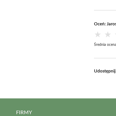
Oceń: Jaro
★
★
Średnia ocena
Udostępnij
FIRMY