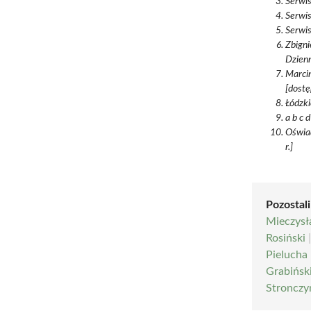
Serwi
Serwi
Serwi
Zbigni
Dzienn
Marcin
[dostę
Łódzki
a b c 
Oświa
r.]
Pozostali
Mieczysł
Rosiński
Pielucha
Grabińsk
Stronczy