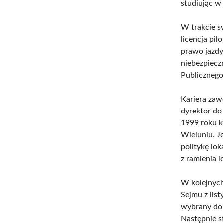
studiując 
W trakcie s
licencja pi
prawo jazdy
niebezpiecz
Publiczneg
Kariera za
dyrektor do
1999 roku k
Wieluniu. J
politykę lo
z ramienia l
W kolejnych
Sejmu z list
wybrany do 
Następnie s