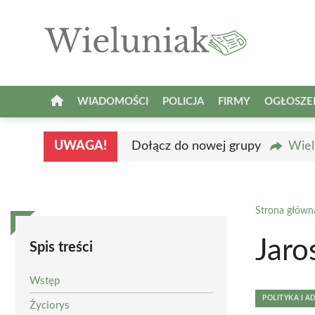
Przejdź
do
treści
WIADOMOŚCI
POLICJA
FIRMY
OGŁOSZE
UWAGA!
Dołącz do nowej grupy
Wiel
Strona główn
Jaro
Spis treści
Wstęp
POLITYKA I A
Życiorys