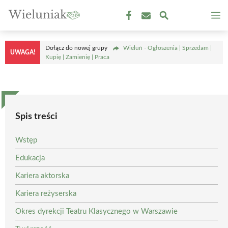
Przejdź
M
do
treści
Dołącz do nowej grupy
Wieluń - Ogłoszenia | Sprzedam |
UWAGA!
Kupię | Zamienię | Praca
Spis treści
Wstęp
Edukacja
Kariera aktorska
Kariera reżyserska
Okres dyrekcji Teatru Klasycznego w Warszawie