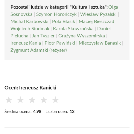
Pozostali ludzie w kategorii "Kultura i sztuka":
Olga
Sosnovska
|
Szymon Horończyk
|
Wiesław Pyzalski
|
Michał Karbowski
|
Pola Błasik
|
Maciej Bieszczad
|
Wojciech Siudmak
|
Karola Skowrońska
|
Daniel
Pielucha
|
Jan Tyszler
|
Grażyna Wyszomirska
|
Ireneusz Kania
|
Piotr Pawiński
|
Mieczysław Banasik
|
Zygmunt Adamski (reżyser)
Oceń: Ireneusz Kanicki
★
★
★
★
★
Średnia ocena:
4.98
Liczba ocen:
13