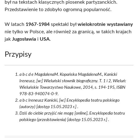
był na tekstach klasycznych piosenek partyzanckich.
Przedstawienie to zdobyło ogromną popularność.
W latach
1967-1984
spektakl był
wielokrotnie wystawiany
nie tylko w Polsce, ale również za granicą, w takich krajach
jak
Jugosławia
i
USA
.
Przypisy
a b c d e MagdalenaM. Kopańska MagdalenaM., Kanicki
Ireneusz, [w:] Wieluński słownik biograficzny. T. 1 i 2, Wieluń:
Wieluńskie Towarzystwo Naukowe, 2014, s. 194-195, ISBN
978-83-940074-0-9.
a b c Ireneusz Kanicki, [w:] Encyklopedia teatru polskiego
(autorzy) [dostęp 15.05.2023 r.] .
Dziś do ciebie przyjść nie mogę [online], Encyklopedia teatru
polskiego (przedstawienia) [dostęp 15.05.2023 r.] .