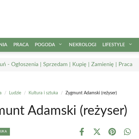
NIA
PRACA
POGODA
NEKROLOGI
LIFESTYLE
uń - Ogłoszenia | Sprzedam | Kupię | Zamienię | Praca
a
/
Ludzie
/
Kultura i sztuka
/
Zygmunt Adamski (reżyser)
unt Adamski (reżyser)
TUKA
Share
Share
Share
Shar
on
on
on
on