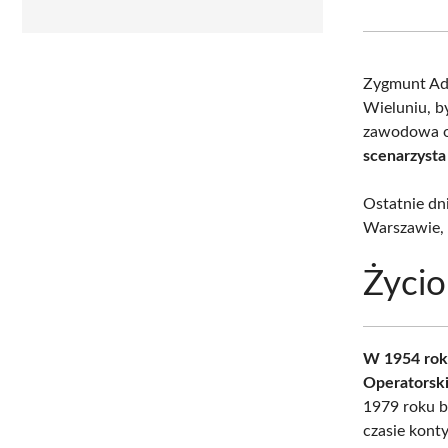
Zygmunt Ada
Wieluniu, by
zawodowa ob
scenarzysta
Ostatnie dn
Warszawie, p
Życio
W 1954 rok
Operatorsk
1979 roku b
czasie kont