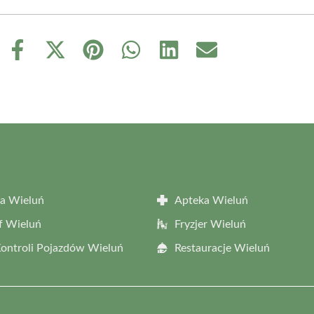
Share
Share
Share
Share
Share
Share
on
on
on
on
on
on
Facebook
X
Pinterest
WhatsApp
LinkedIn
Email
(Twitter)
a Wieluń
Apteka Wieluń
f Wieluń
Fryzjer Wieluń
Kontroli Pojazdów Wieluń
Restauracje Wieluń