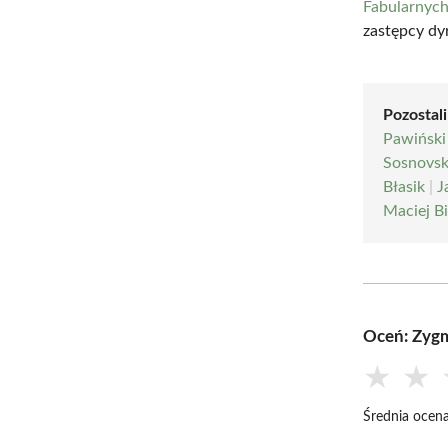
Fabularnyc
zastępcy dy
Pozostali
Pawiński
Sosnovs
Błasik
|
J
Maciej B
Oceń: Zygm
★
★
Średnia ocena