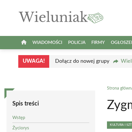
Przejdź
do
treści
WIADOMOŚCI
POLICJA
FIRMY
OGŁOSZE
UWAGA!
Dołącz do nowej grupy
Wiel
Strona główn
Zygm
Spis treści
Wstęp
KULTURA I SZ
Życiorys