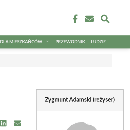
DLA MIESZKAŃCÓW
PRZEWODNIK
LUDZIE
Zygmunt Adamski (reżyser)
e
Share
Share
on
on