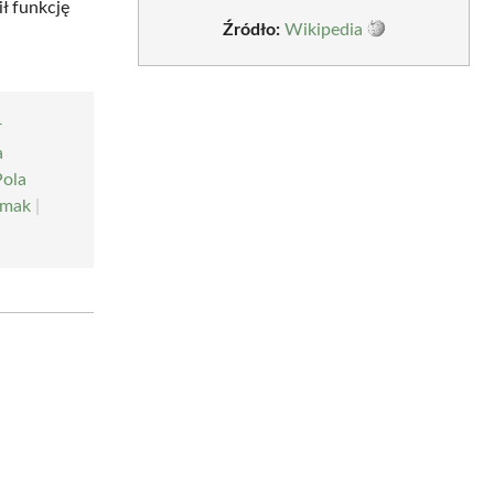
ł funkcję
Źródło:
Wikipedia
r
a
Pola
dmak
|