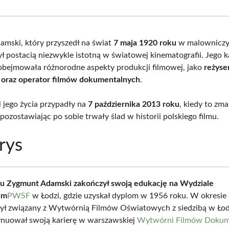
Facebook
X
Pinterest
What
(Twitter)
mski, który przyszedł na świat
7 maja 1920 roku
w malownicz
ł postacią niezwykle istotną w światowej kinematografii. Jego k
ejmowała różnorodne aspekty produkcji filmowej, jako
reżyser
 oraz operator filmów dokumentalnych
.
i jego życia przypadły na
7 października 2013 roku
, kiedy to zma
ozostawiając po sobie trwały ślad w historii polskiego filmu.
rys
u Zygmunt Adamski zakończył swoją edukację na Wydziale
im
PWSF
w Łodzi, gdzie uzyskał dyplom w 1956 roku. W okresie
ył związany z Wytwórnią Filmów Oświatowych z siedzibą w Łod
ynuował swoją karierę w warszawskiej
Wytwórni Filmów Dokume