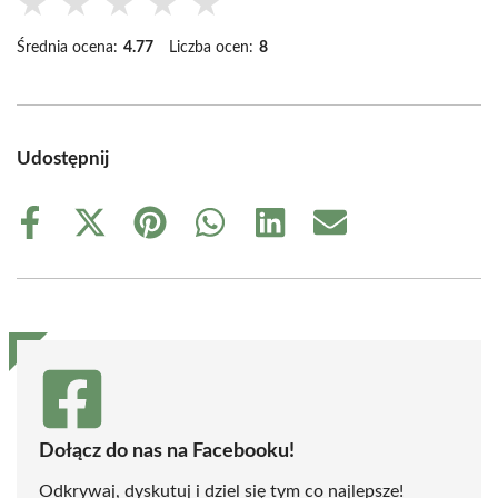
★
★
★
★
★
Średnia ocena:
4.77
Liczba ocen:
8
Udostępnij
Share
Share
Share
Share
Share
Share
on
on
on
on
on
on
Facebook
X
Pinterest
WhatsApp
LinkedIn
Email
(Twitter)
Dołącz do nas na Facebooku!
Odkrywaj, dyskutuj i dziel się tym co najlepsze!