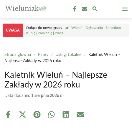
Przejdź
M
do
treści
Dołącz do nowej grupy
Wieluń - Ogłoszenia | Sprzedam |
UWAGA!
Kupię | Zamienię | Praca
Strona główna
/
Firmy
/
Usługi Lokalne
/
Kaletnik Wieluń –
Najlepsze Zakłady w 2026 roku
Kaletnik Wieluń – Najlepsze
Zakłady w 2026 roku
Data dodania:
1 sierpnia 2026 r.
Share
Share
Share
Share
Share
Share
on
on
on
on
on
on
Facebook
X
Pinterest
WhatsApp
LinkedIn
Email
(Twitter)