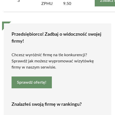
3
Zobacz 
ZPHU
9.50
Przedsiębiorco! Zadbaj o widoczność swojej
firmy!
Chcesz wyróżnić firmę na tle konkurencji?
Sprawdź jak możesz wypromować wizytówkę
firmy w naszym serwisie.
Sprawdź ofertę!
Znalazłeś swoją firmę w rankingu?