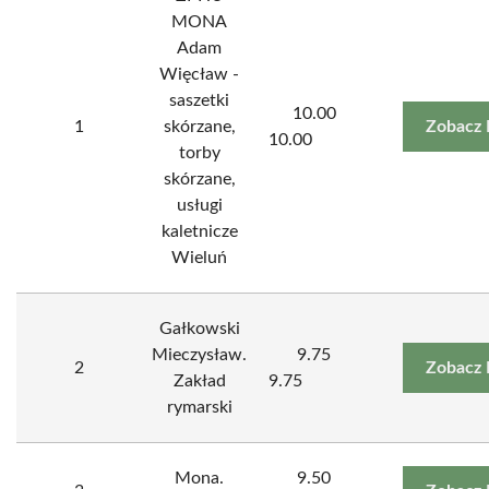
MONA
Adam
Więcław -
saszetki
10.00
1
skórzane,
Zobacz 
10.00
torby
skórzane,
usługi
kaletnicze
Wieluń
Gałkowski
Mieczysław.
9.75
2
Zobacz 
Zakład
9.75
rymarski
Mona.
9.50