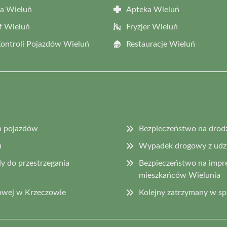
a Wieluń
Apteka Wieluń
f Wieluń
Fryzjer Wieluń
Kontroli Pojazdów Wieluń
Restauracje Wieluń
h pojazdów
Bezpieczeństwo na drod
u
Wypadek drogowy z udzia
y do przestrzegania
Bezpieczeństwo na impr
mieszkańców Wielunia
owej w Krzeczowie
Kolejny zatrzymany w s