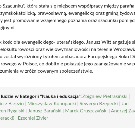
Szacunku", która stała się miejscem współpracy między parafi
 rzymskokatolicką, prawosławną, ewangelicką oraz gminą żydow
ywy jest promowanie wzajemnego poznania oraz szacunku pomięd
gijnymi.
k kościoła ewangelickiego-luterańskiego, Janusz Witt angażuje s
elokulturowości oraz wielowyznaniowości na terenie Wrocławia 
 został wyróżniony tytułem ambasadora Europejskiego Roku D
rowego w Polsce, co dobitnie pokazuje jego zaangażowanie w
rozumienia w zróżnicowanym społeczeństwie.
 ludzie w kategorii "Nauka i edukacja":
Zbigniew Pietrasiński
|
erz Brzezin
|
Mieczysław Konopacki
|
Seweryn Rzepecki
|
Jan
en Rygalski
|
Janusz Barański
|
Marek Gruszczyński
|
Andrzej Z
teracki)
|
Ezechiel Zivier