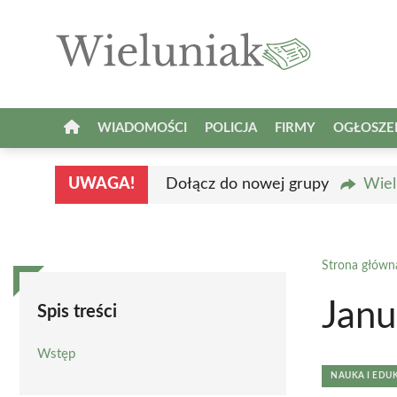
Przejdź
do
treści
WIADOMOŚCI
POLICJA
FIRMY
OGŁOSZE
UWAGA!
Dołącz do nowej grupy
Wiel
Strona główn
Janu
Spis treści
Wstęp
NAUKA I EDU