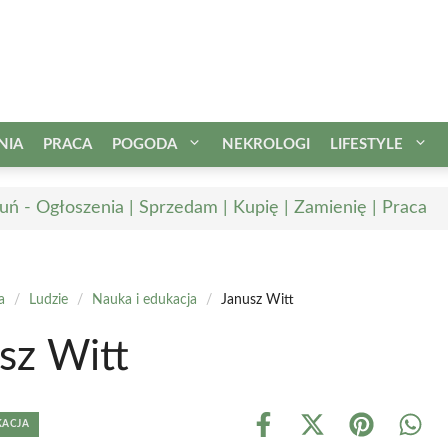
NIA
PRACA
POGODA
NEKROLOGI
LIFESTYLE
uń - Ogłoszenia | Sprzedam | Kupię | Zamienię | Praca
a
/
Ludzie
/
Nauka i edukacja
/
Janusz Witt
sz Witt
KACJA
Share
Share
Share
Shar
on
on
on
on