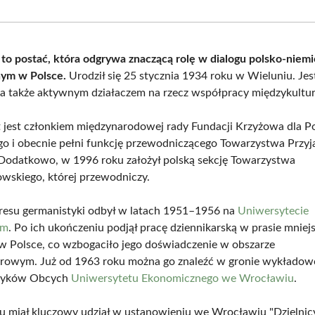
Facebook
X
Pinterest
What
(Twitter)
 to postać, która odgrywa znaczącą rolę w dialogu polsko-niem
ym w Polsce.
Urodził się 25 stycznia 1934 roku w Wieluniu. Jest
 a także aktywnym działaczem na rzecz współpracy międzykultu
t jest członkiem międzynarodowej rady Fundacji Krzyżowa dla P
go i obecnie pełni funkcję przewodniczącego Towarzystwa Przyja
Dodatkowo, w 1996 roku założył polską sekcję Towarzystwa
wskiego, której przewodniczy.
kresu germanistyki odbył w latach 1951–1956 na
Uniwersytecie
im
. Po ich ukończeniu podjął pracę dziennikarską w prasie mniej
 w Polsce, co wzbogaciło jego doświadczenie w obszarze
urowym. Już od 1963 roku można go znaleźć w gronie wykłado
zyków Obcych
Uniwersytetu Ekonomicznego we Wrocławiu
.
 miał kluczowy udział w ustanowieniu we Wrocławiu "Dzielnic