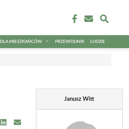
DLA MIESZKAŃCÓW
PRZEWODNIK
LUDZIE
Janusz Witt
e
Share
Share
on
on