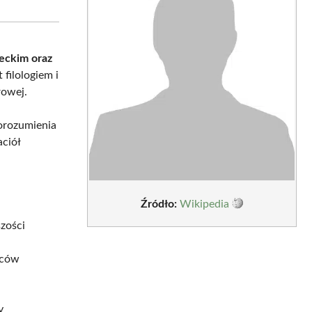
sApp
LinkedIn
Email
ieckim oraz
 filologiem i
rowej.
orozumienia
ciół
Źródło:
Wikipedia
szości
wców
y