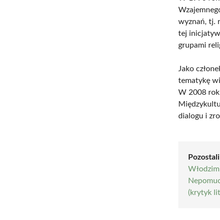
Wzajemnego 
wyznań, tj.
tej inicjat
grupami reli
Jako człone
tematykę wi
W 2008 roku
Międzykultu
dialogu i z
Pozostali
Włodzimi
Nepomuc
(krytyk li