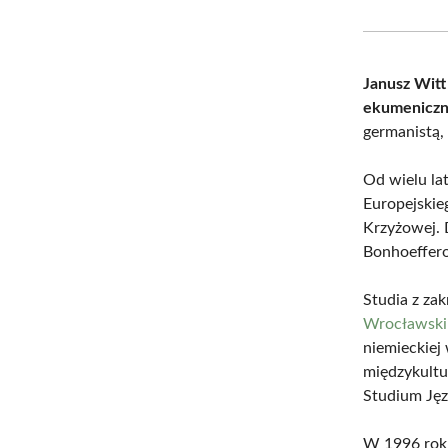
Janusz Witt
ekumeniczn
germanistą,
Od wielu la
Europejskie
Krzyżowej. 
Bonhoeffero
Studia z za
Wrocławsk
niemieckiej
międzykult
Studium Ję
W 1996 roku