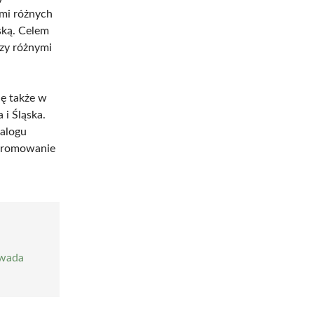
ami różnych
ską. Celem
zy różnymi
ię także w
i Śląska.
ialogu
 promowanie
awada